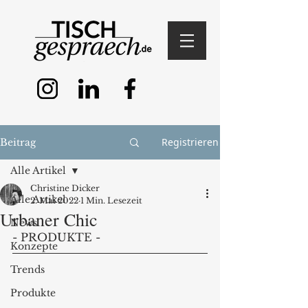
Registrieren
Beitrag
Alle Artikel
Christine Dicker
Alle Artikel
2. Mai 2022
1 Min. Lesezeit
Urbaner Chic
News
- PRODUKTE - 
Konzepte
Trends
Produkte