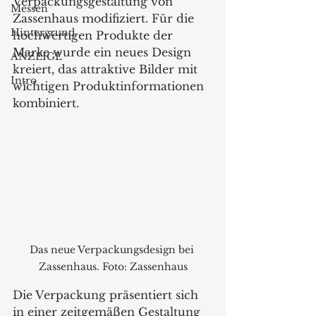
Verpackungsgestaltung von 
Messen
Zassenhaus modifiziert. Für die 
Hintergrund
hochwertigen Produkte der 
Marke wurde ein neues Design 
ANZEIGE
kreiert, das attraktive Bilder mit 
Intro
wichtigen Produktinformationen 
kombiniert.
Das neue Verpackungsdesign bei 
Zassenhaus. Foto: Zassenhaus
Die Verpackung präsentiert sich 
in einer zeitgemäßen Gestaltung 