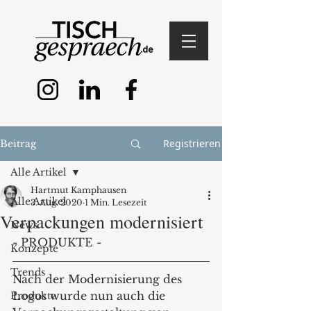
Registrieren
Beitrag
Alle Artikel
Hartmut Kamphausen
Alle Artikel
3. Aug. 2020
1 Min. Lesezeit
Verpackungen modernisiert
News
- PRODUKTE -
Konzepte
Trends
Nach der Modernisierung des 
Logos wurde nun auch die 
Produkte