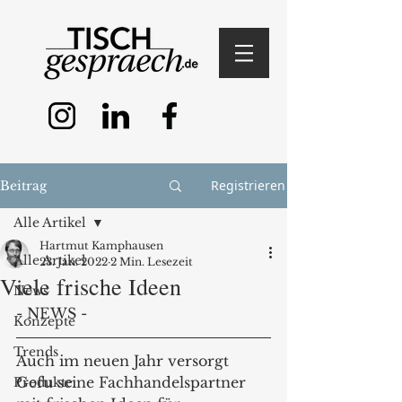
Registrieren
Beitrag
Alle Artikel
Hartmut Kamphausen
Alle Artikel
23. Jan. 2022
2 Min. Lesezeit
Viele frische Ideen
News
- NEWS - 
Konzepte
Trends
Auch im neuen Jahr versorgt 
Gefu seine Fachhandelspartner 
Produkte