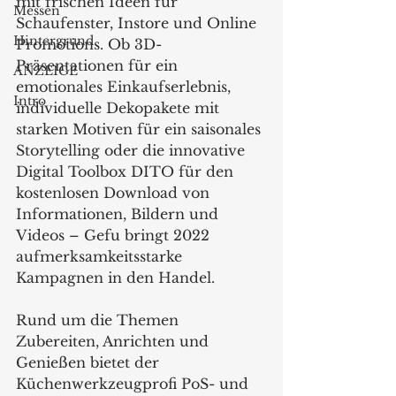
mit frischen Ideen für 
Messen
Schaufenster, Instore und Online 
Hintergrund
Promotions. Ob 3D-
Präsentationen für ein 
ANZEIGE
emotionales Einkaufserlebnis, 
Intro
individuelle Dekopakete mit 
starken Motiven für ein saisonales 
Storytelling oder die innovative 
Digital Toolbox DITO für den 
kostenlosen Download von 
Informationen, Bildern und 
Videos – Gefu bringt 2022 
aufmerksamkeitsstarke 
Kampagnen in den Handel.
Rund um die Themen 
Zubereiten, Anrichten und 
Genießen bietet der 
Küchenwerkzeugprofi PoS- und 