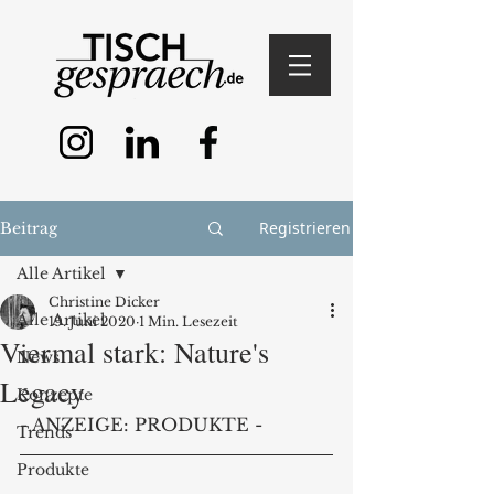
Registrieren
Beitrag
Alle Artikel
Christine Dicker
Alle Artikel
19. Juni 2020
1 Min. Lesezeit
Viermal stark: Nature's
News
Legacy
Konzepte
- ANZEIGE: PRODUKTE -
Trends
Produkte