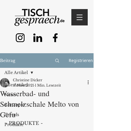
Registrieren
Beitrag
Alle Artikel
Christine Dicker
Alle Artikel
8. Nov. 2021
1 Min. Lesezeit
Wasserbad- und
News
Schmelzschale Melto von
Konzepte
Gefu
Trends
- PRODUKTE - 
Produkte