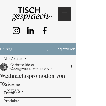
Registrieren
Beitrag
Alle Artikel
Christine Dicker
Alle Artikel
24. Aug. 2020
1 Min. Lesezeit
Weihnachtspromotion von
News
Kaiser
Konzepte
- NEWS -
Trends
Produkte