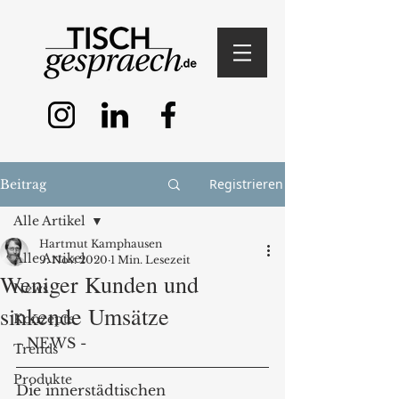
Registrieren
Beitrag
Alle Artikel
Hartmut Kamphausen
Alle Artikel
9. Nov. 2020
1 Min. Lesezeit
Weniger Kunden und
News
sinkende Umsätze
Konzepte
- NEWS - 
Trends
Produkte
Die innerstädtischen 