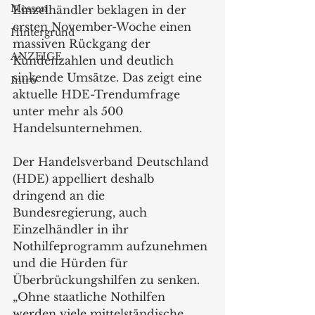
Messen
Einzelhändler beklagen in der 
ersten November-Woche einen 
Hintergrund
massiven Rückgang der 
ANZEIGE
Kundenzahlen und deutlich 
sinkende Umsätze. Das zeigt eine 
Intro
aktuelle HDE-Trendumfrage 
unter mehr als 500 
Handelsunternehmen. 
Der Handelsverband Deutschland 
(HDE) appelliert deshalb 
dringend an die 
Bundesregierung, auch 
Einzelhändler in ihr 
Nothilfeprogramm aufzunehmen 
und die Hürden für 
Überbrückungshilfen zu senken. 
„Ohne staatliche Nothilfen 
werden viele mittelständische 