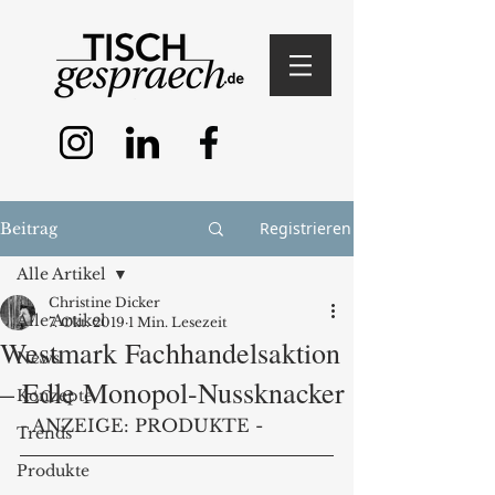
Registrieren
Beitrag
Alle Artikel
Christine Dicker
Alle Artikel
7. Okt. 2019
1 Min. Lesezeit
Westmark Fachhandelsaktion
News
– Edle Monopol-Nussknacker
Konzepte
- ANZEIGE: PRODUKTE -
Trends
Produkte