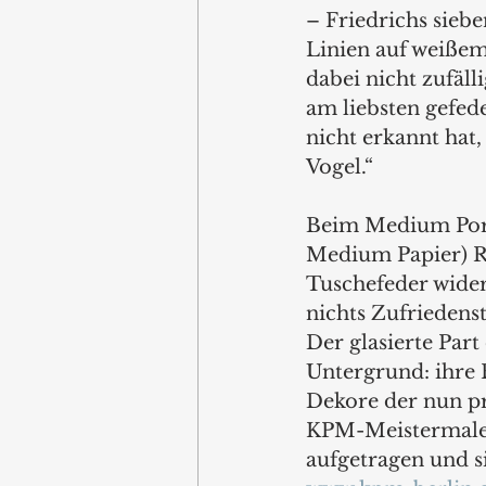
– Friedrichs siebe
Linien auf weißem 
dabei nicht zufäll
am liebsten gefede
nicht erkannt hat,
Vogel.“
Beim Medium Porze
Medium Papier) Re
Tuschefeder widers
nichts Zufriedenst
Der glasierte Part
Untergrund: ihre 
Dekore der nun pr
KPM-Meistermaler
aufgetragen und s