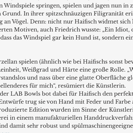
n Windspiele springen, spielen und jagen nun in 
Grund. In ihrer spitzschnäuzigen Filigranität eri
ig an Vögel. Denn: nicht nur Haifisch widmet sich 
rten Motiven, auch Friedrich wusste: „Ein Idiot, d
 dass das Windspiel gar kein Hund ist, sondern ein
llan spielen (ähnlich wie bei Haifischs sonst be
inheit, Weißgrad und Härte eine große Rolle. „
tandslos und nass über eine glatte Oberfläche glei
ellenderes für mich“, resümiert die Künstlerin.
 der LAB Bowls bot dabei für Haifisch den perfek
Entwürfe trug sie von Hand mit Feder und Farbe a
oduzierte Edition wurden im Sinne der Künstleri
ei in einem manufakturiellen Handdruckverfah
ind damit sehr robust und spülmaschinengeeigne