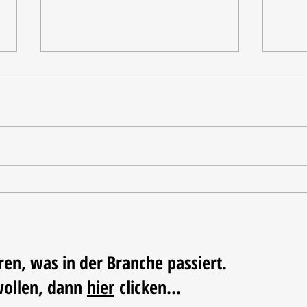
Tischdekoration mit Mehrwert:
Weihn
Stilvolle Akzente mit
LUM
LECHUZA-Pflanzgefäßen
ren, was in der Branche passiert.
wollen, dann
hier
clicken...