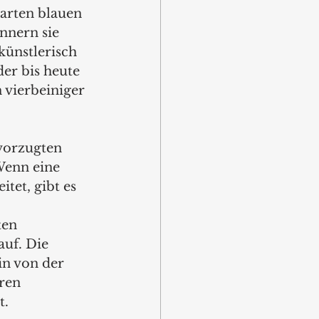
zarten blauen 
nnern sie 
künstlerisch 
er bis heute 
 vierbeiniger 
vorzugten 
Wenn eine 
tet, gibt es 
ten 
uf. Die 
n von der 
ren 
t.