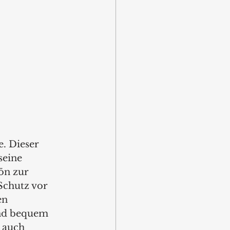
. Dieser 
seine 
ön zur 
Schutz vor 
en 
und bequem 
 auch 