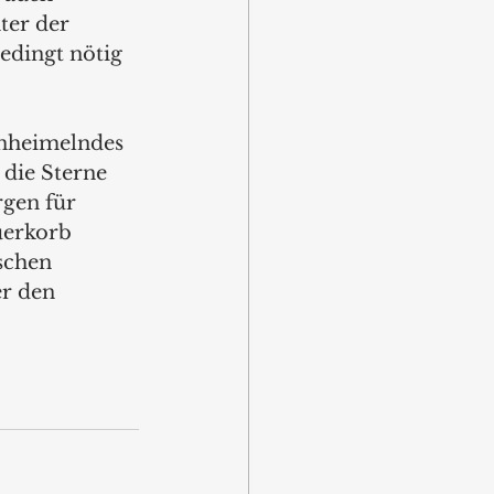
ter der 
edingt nötig 
nheimelndes 
die Sterne 
gen für 
uerkorb 
schen 
r den 