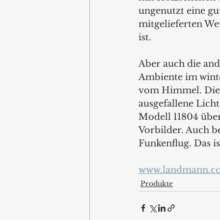
ungenutzt eine gut
mitgelieferten We
ist.
Aber auch die an
Ambiente im winte
vom Himmel. Die 
ausgefallene Lich
Modell 11804 über
Vorbilder. Auch b
Funkenflug. Das i
www.landmann.c
Produkte