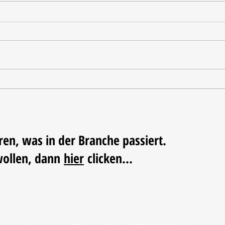
Tischdekoration mit Mehrwert:
Weihn
Stilvolle Akzente mit
LUM
LECHUZA-Pflanzgefäßen
ren, was in der Branche passiert.
wollen, dann
hier
clicken...