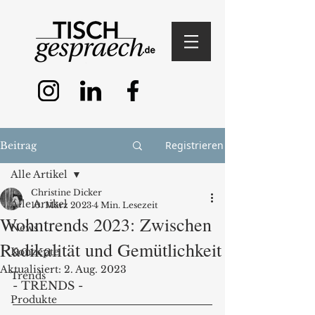
Registrieren
Beitrag
Alle Artikel
Christine Dicker
Alle Artikel
10. März 2023
4 Min. Lesezeit
Wohntrends 2023: Zwischen
News
Radikalität und Gemütlichkeit
Konzepte
Aktualisiert:
2. Aug. 2023
Trends
- TRENDS - 
Produkte