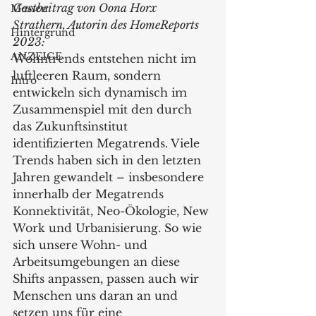
Gastbeitrag von Oona Horx 
Messen
Strathern, Autorin des HomeReports 
Hintergrund
2023: 
ANZEIGE
Wohntrends entstehen nicht im 
luftleeren Raum, sondern 
Intro
entwickeln sich dynamisch im 
Zusammenspiel mit den durch 
das Zukunftsinstitut 
identifizierten Megatrends. Viele 
Trends haben sich in den letzten 
Jahren gewandelt – insbesondere 
innerhalb der Megatrends 
Konnektivität, Neo-Ökologie, New 
Work und Urbanisierung. So wie 
sich unsere Wohn- und 
Arbeitsumgebungen an diese 
Shifts anpassen, passen auch wir 
Menschen uns daran an und 
setzen uns für eine 