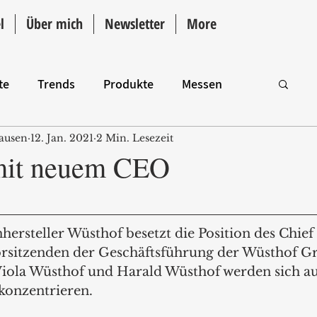
l
Über mich
Newsletter
More
te
Trends
Produkte
Messen
ausen
12. Jan. 2021
2 Min. Lesezeit
Intro
mit neuem CEO
ersteller Wüsthof besetzt die Position des Chief
orsitzenden der Geschäftsführung der Wüsthof G
Viola Wüsthof und Harald Wüsthof werden sich au
 konzentrieren.