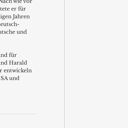
Nach wie vor 
ete er für 
igen Jahren 
Deutsch-
utsche und 
nd für 
und Harald 
r entwickeln 
USA und 