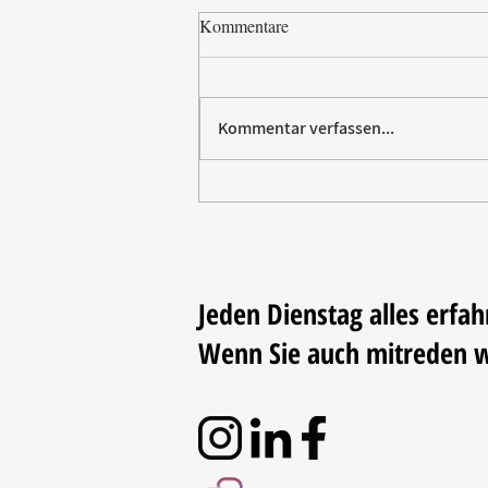
Kommentare
Kommentar verfassen...
Villeroy & Boch erhält SBTi-
Validierung für Net-Zero-Ziel
2050
Jeden Dienstag alles erfah
Wenn Sie auch mitreden 