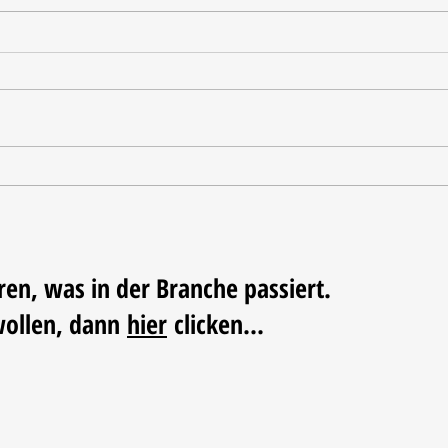
Ausgezeichnete Testergebnisse
Vom 
Triko
Fußba
ren, was in der Branche passiert.
wollen, dann
hier
clicken...