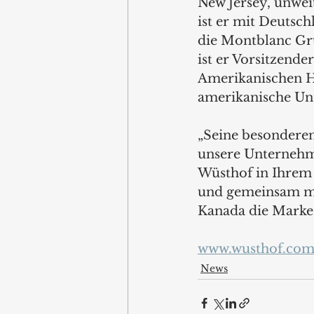
New Jersey, unwei
ist er mit Deutsch
die Montblanc Gr
ist er Vorsitzende
Amerikanischen H
amerikanische Un
„Seine besonderen 
unsere Unternehme
Wüsthof in Ihrem 
und gemeinsam mi
Kanada die Marke 
www.wusthof.co
News