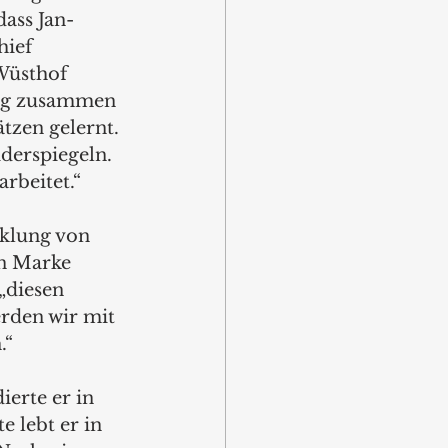
dass Jan-
ief 
Wüsthof 
eng zusammen 
zen gelernt. 
derspiegeln. 
rbeitet.“
cklung von 
en Marke 
„diesen 
rden wir mit 
.“
erte er in 
 lebt er in 