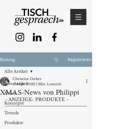
Registrieren
Beitrag
Alle Artikel
Christine Dicker
Alle Artikel
4. Sept. 2022
1 Min. Lesezeit
XMAS-News von Philippi
News
- ANZEIGE: PRODUKTE - 
Konzepte
Trends
Produkte