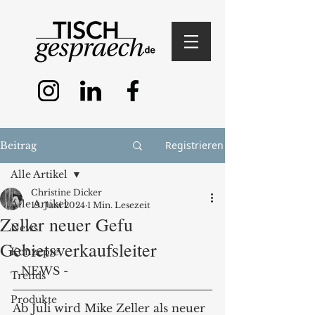
Registrieren
Beitrag
Alle Artikel
Christine Dicker
Alle Artikel
19. Juni 2024
1 Min. Lesezeit
Zeller neuer Gefu
News
Gebietsverkaufsleiter
Konzepte
- NEWS -
Trends
Produkte
Ab Juli wird Mike Zeller als neuer 