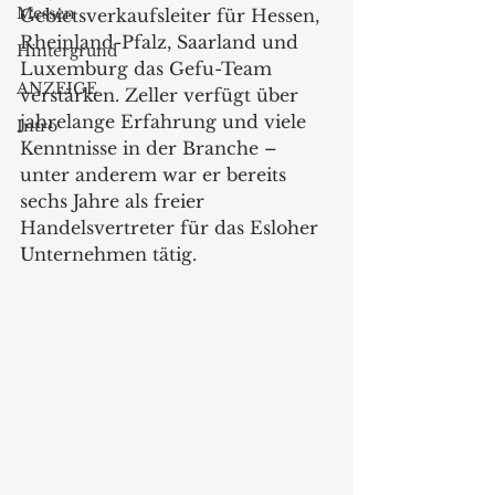
Messen
Gebietsverkaufsleiter für Hessen, 
Rheinland-Pfalz, Saarland und 
Hintergrund
Luxemburg das Gefu-Team 
ANZEIGE
verstärken. Zeller verfügt über 
jahrelange Erfahrung und viele 
Intro
Kenntnisse in der Branche – 
unter anderem war er bereits 
sechs Jahre als freier 
Handelsvertreter für das Esloher 
Unternehmen tätig.