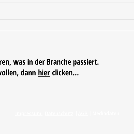
Tischdekoration mit Mehrwert:
Weihn
Stilvolle Akzente mit
LUM
LECHUZA-Pflanzgefäßen
ren, was in der Branche passiert.
wollen, dann
hier
clicken...
Impressum
|
Datenschutz
|
AGB
|
Mediadaten