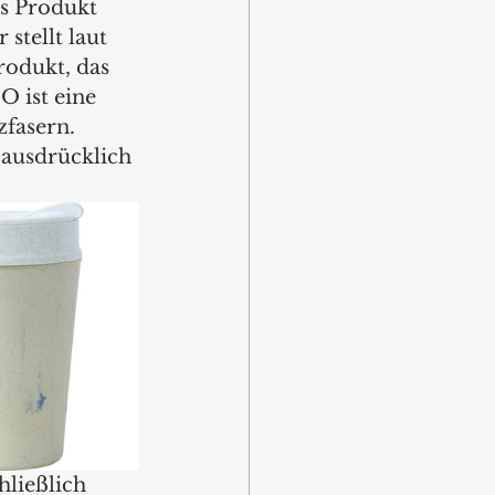
s Produkt 
tellt laut 
rodukt, das 
 ist eine 
fasern. 
ausdrücklich 
hließlich 