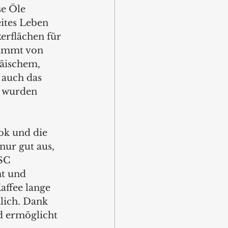
e Öle 
ites Leben 
erflächen für 
tammt von 
päischem, 
 auch das 
e wurden 
ok und die 
nur gut aus, 
SC 
ht und 
affee lange 
lich. Dank 
d ermöglicht 