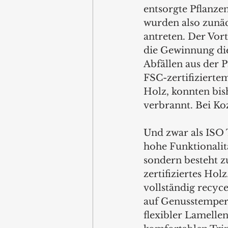
entsorgte Pflanze
wurden also zunäc
antreten. Der Vort
die Gewinnung die
Abfällen aus der P
FSC-zertifiziertem
Holz, konnten bis
verbrannt. Bei Koz
Und zwar als ISO 
hohe Funktionalitä
sondern besteht z
zertifiziertes Hol
vollständig recyc
auf Genusstempera
flexibler Lamellen