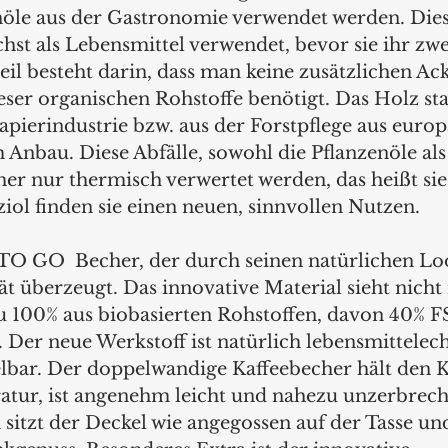
nöle aus der Gastronomie verwendet werden. Dies
hst als Lebensmittel verwendet, bevor sie ihr zwe
eil besteht darin, dass man keine zusätzlichen Ack
ser organischen Rohstoffe benötigt. Das Holz s
apierindustrie bzw. aus der Forstpflege aus euro
 Anbau. Diese Abfälle, sowohl die Pflanzenöle als
her nur thermisch verwertet werden, das heißt si
iol finden sie einen neuen, sinnvollen Nutzen.
TO GO  Becher, der durch seinen natürlichen Lo
t überzeugt. Das innovative Material sieht nicht 
u 100% aus biobasierten Rohstoffen, davon 40% F
z. Der neue Werkstoff ist natürlich lebensmittelec
elbar. Der doppelwandige Kaffeebecher hält den K
tur, ist angenehm leicht und nahezu unzerbrech
 sitzt der Deckel wie angegossen auf der Tasse un