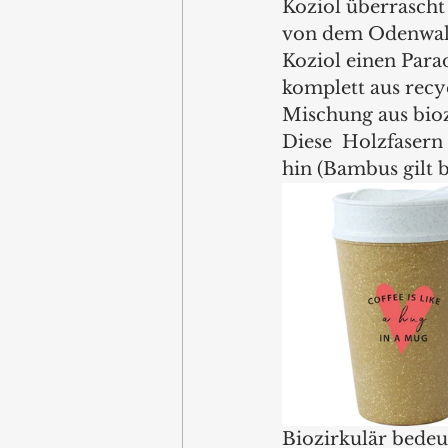
Koziol überrascht
von dem Odenwald
Koziol einen Parad
komplett aus recy
Mischung aus bioz
Diese  Holzfasern
hin (Bambus gilt b
Biozirkulär bedeut