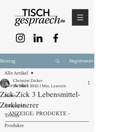
Registrieren
Beitrag
Alle Artikel
Christine Dicker
Alle Artikel
26. März 2025
1 Min. Lesezeit
Zick Zick 3 Lebensmittel-
News
Zerkleinerer
Konzepte
- ANZEIGE: PRODUKTE -
Trends
Produkte