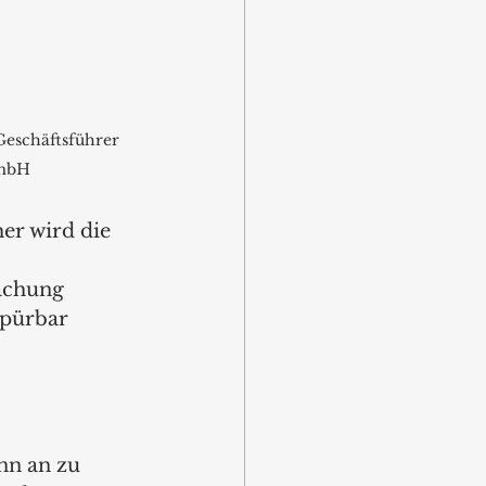
 Geschäftsführer 
GmbH
er wird die 
achung 
spürbar 
nn an zu 