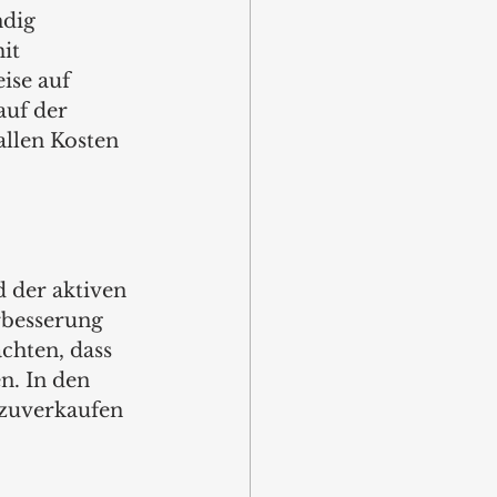
dig 
it 
ise auf 
uf der 
allen Kosten 
 der aktiven 
besserung 
chten, dass 
. In den 
rzuverkaufen 