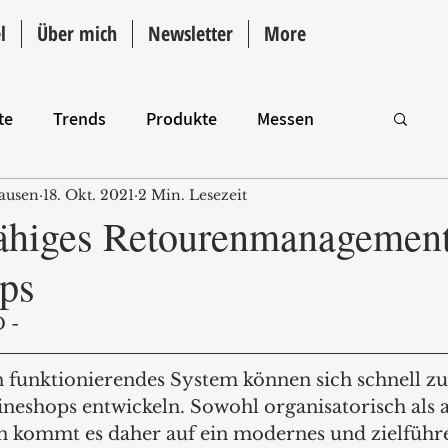
l
Über mich
Newsletter
More
te
Trends
Produkte
Messen
ausen
18. Okt. 2021
2 Min. Lesezeit
Intro
ähiges Retourenmanagement
ps
 - 
 funktionierendes System können sich schnell zu
ineshops entwickeln. Sowohl organisatorisch als 
n kommt es daher auf ein modernes und zielführ