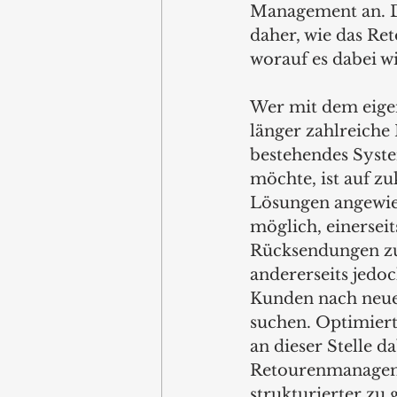
Management an. De
daher, wie das R
worauf es dabei w
Wer mit dem eige
länger zahlreiche
bestehendes Syst
möchte, ist auf zu
Lösungen angewies
möglich, einerseit
Rücksendungen zu
andererseits jedoc
Kunden nach neue
suchen. Optimiert
an dieser Stelle da
Retourenmanagem
strukturierter zu 