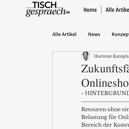
Home
Alle Artike
Alle Artikel
News
Konzep
Hartmut Kamph
Hintergrund
ANZEIGE
Zukunftsf
Onlinesho
- HINTERGRUND
Retouren ohne ein
Belastung für Onl
Bereich der Koste