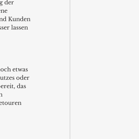
g der 
ene 
und Kunden 
ser lassen 
noch etwas 
utzes oder 
reit, das 
n 
etouren 