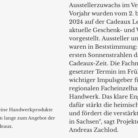
Ausstellerzuwachs im Ve
Vorjahr wurden vom 2. b
2024 auf der Cadeaux Le
aktuelle Geschenk- und
vorgestellt. Aussteller 
waren in Beststimmung:
ersten Sonnenstrahlen da 
Cadeaux-Zeit. Die Fachme
gesetzter Termin im Frü
wichtiger Impulsgeber f
regionalen Facheinzelha
Handwerk. Das klare E
dafür stärkt die heimisc
seine Handwerkprodukte 
und fördert die verstärk
n lange zum Angebot der 
in Sachsen“, sagt Projekt
deaux.
Andreas Zachlod.