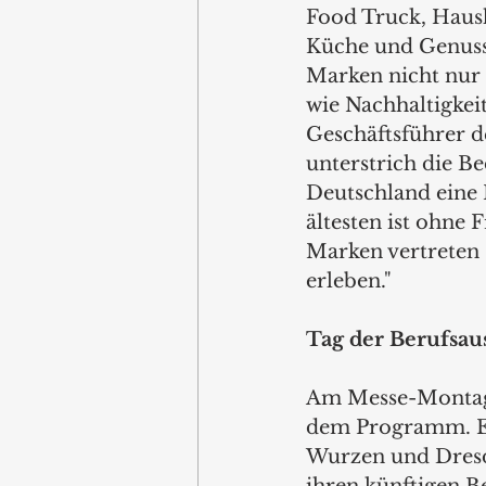
Food Truck, Haus
Küche und Genuss 
Marken nicht nu
wie Nachhaltigkei
Geschäftsführer d
unterstrich die B
Deutschland eine 
ältesten ist ohne 
Marken vertreten s
erleben."
Tag der Berufsaus
Am Messe-Montag s
dem Programm. Etw
Wurzen und Dresde
ihren künftigen 