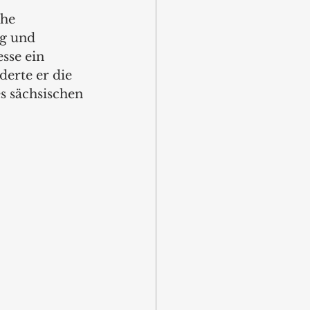
he 
g und 
sse ein 
erte er die 
s sächsischen 