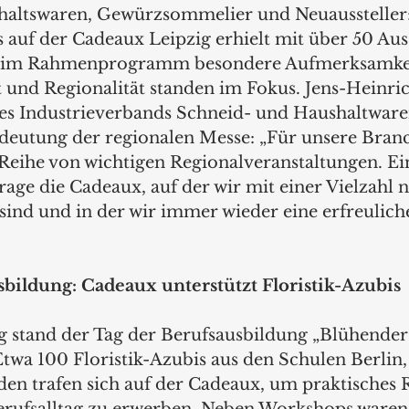
haltswaren, Gewürzsommelier und Neuaussteller:
auf der Cadeaux Leipzig erhielt mit über 50 Auss
r im Rahmenprogramm besondere Aufmerksamke
t und Regionalität standen im Fokus. Jens-Heinr
es Industrieverbands Schneid- und Haushaltware
edeutung der regionalen Messe: „Für unsere Branch
Reihe von wichtigen Regionalveranstaltungen. Ei
Frage die Cadeaux, auf der wir mit einer Vielzahl 
ind und in der wir immer wieder eine erfreuliche 
bildung: Cadeaux unterstützt Floristik-Azubis
tand der Tag der Berufsausbildung „Blühender S
a 100 Floristik-Azubis aus den Schulen Berlin, 
n trafen sich auf der Cadeaux, um praktisches R
Berufsalltag zu erwerben. Neben Workshops ware