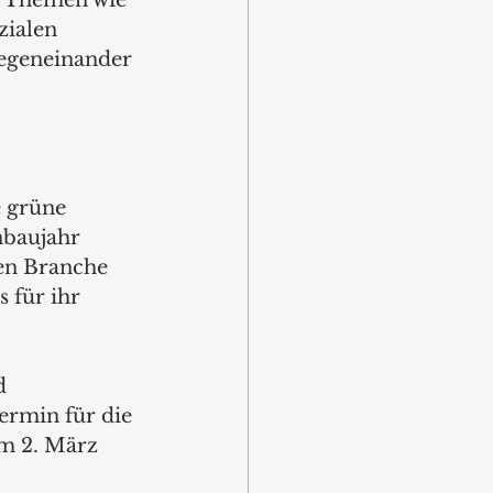
zialen 
gegeneinander 
e grüne 
nbaujahr 
en Branche 
 für ihr 
d 
rmin für die 
am 2. März 