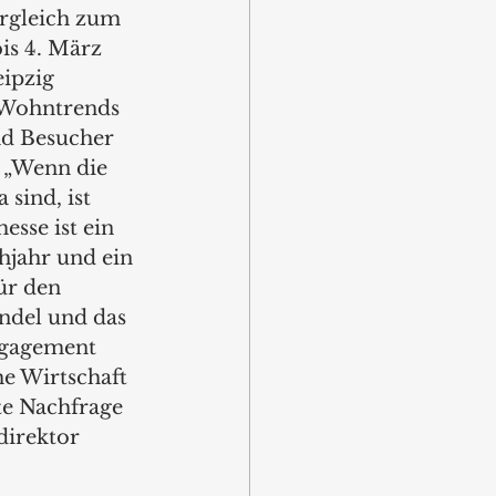
rgleich zum 
is 4. März 
ipzig 
 Wohntrends 
und Besucher 
 „Wenn die 
sind, ist 
sse ist ein 
hjahr und ein 
ür den 
ndel und das 
ngagement 
he Wirtschaft 
te Nachfrage 
direktor 