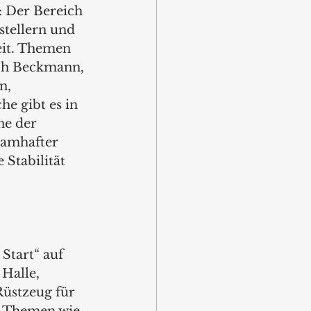
 Der Bereich 
tellern und 
it. Themen 
ich Beckmann, 
n, 
e gibt es in 
ne der 
namhafter 
Stabilität 
tart“ auf 
Halle, 
üstzeug für 
n Themen wie 