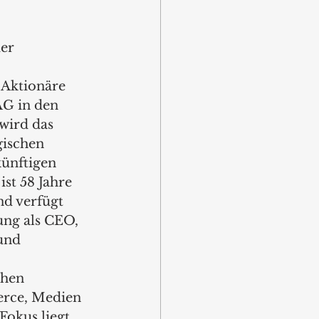
er 
Aktionäre 
AG in den 
wird das 
ischen 
ünftigen 
st 58 Jahre 
nd verfügt 
ung als CEO, 
und 
hen 
rce, Medien 
Fokus liegt 