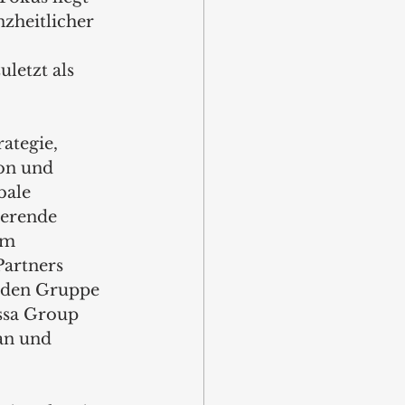
nzheitlicher 
letzt als 
ategie, 
on und 
bale 
ierende 
em 
artners 
enden Gruppe 
ssa Group 
an und 