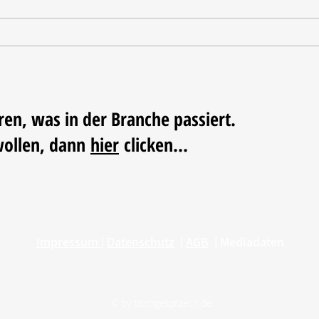
Oxo u
Haeser wird Geschäftsführer
beim BHB
ren, was in der Branche passiert.
wollen, dann
hier
clicken...
Impressum
|
Datenschutz
|
AGB
|
Mediadaten
© by
tischgespraech.de