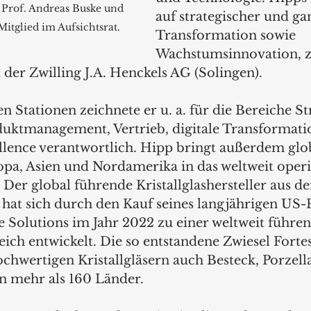
 Prof. Andreas Buske und 
auf strategischer und ga
itglied im Aufsichtsrat.
Transformation sowie 
Wachstumsinnovation, zu
der Zwilling J.A. Henckels AG (Solingen).
en Stationen zeichnete er u. a. für die Bereiche Str
uktmanagement, Vertrieb, digitale Transformati
ence verantwortlich. Hipp bringt außerdem glo
opa, Asien und Nordamerika in das weltweit oper
Der global führende Kristallglashersteller aus d
hat sich durch den Kauf seines langjährigen US-P
e Solutions im Jahr 2022 zu einer weltweit führ
ich entwickelt. Die so entstandene Zwiesel Forte
ochwertigen Kristallgläsern auch Besteck, Porzell
in mehr als 160 Länder.