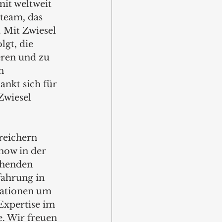
it weltweit 
team, das 
 Mit Zwiesel 
lgt, die 
eren und zu 
n 
nkt sich für 
Zwiesel 
reichern 
how in der 
ehenden 
fahrung in 
tationen um 
Expertise im 
. Wir freuen 