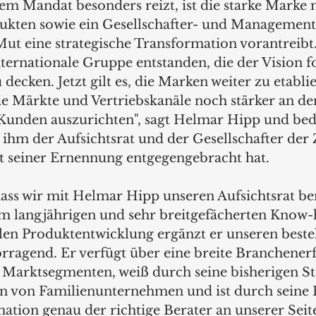
em Mandat besonders reizt, ist die starke Marke m
ukten sowie ein Gesellschafter- und Management
Mut eine strategische Transformation vorantreibt.
internationale Gruppe entstanden, die der Vision fo
 decken. Jetzt gilt es, die Marken weiter zu etabli
ie Märkte und Vertriebskanäle noch stärker an de
Kunden auszurichten", sagt Helmar Hipp und beda
 ihm der Aufsichtsrat und der Gesellschafter der 
it seiner Ernennung entgegengebracht hat.
dass wir mit Helmar Hipp unseren Aufsichtsrat be
m langjährigen und sehr breitgefächerten Know-
len Produktentwicklung ergänzt er unseren best
orragend. Er verfügt über eine breite Branchener
 Marktsegmenten, weiß durch seine bisherigen S
n von Familienunternehmen und ist durch seine 
ation genau der richtige Berater an unserer Seite