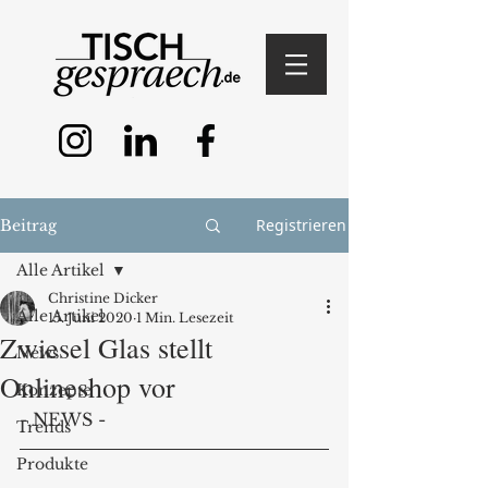
Registrieren
Beitrag
Alle Artikel
Christine Dicker
Alle Artikel
15. Juni 2020
1 Min. Lesezeit
Zwiesel Glas stellt
News
Onlineshop vor
Konzepte
- NEWS - 
Trends
Produkte