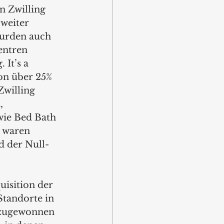
n Zwilling 
weiter 
urden auch 
entren 
 It’s a 
on über 25% 
Zwilling 
, 
wie Bed Bath 
 waren 
d der Null-
isition der 
Standorte in 
nzugewonnen 