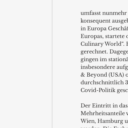
umfasst nunmehr m
konsequent ausge
in Europa Geschäf
Europas, startete 
Culinary World“. 
gerechnet. Dagegen
gingen im station
insbesondere aufg
& Beyond (USA) od
durchschnittlich 
Covid-Politik gesc
Der Eintritt in d
Mehrheitsanteile v
Wien, Hamburg un