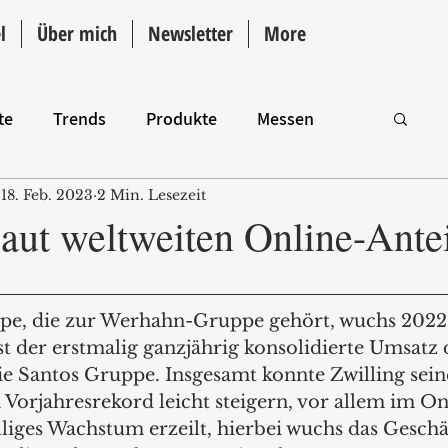
l
Über mich
Newsletter
More
te
Trends
Produkte
Messen
18. Feb. 2023
2 Min. Lesezeit
Intro
aut weltweiten Online-Antei
ppe, die zur Werhahn-Gruppe gehört, wuchs 2022
ist der erstmalig ganzjährig konsolidierte Umsat
e Santos Gruppe. Insgesamt konnte Zwilling sei
Vorjahresrekord leicht steigern, vor allem im O
liges Wachstum erzeilt, hierbei wuchs das Geschä