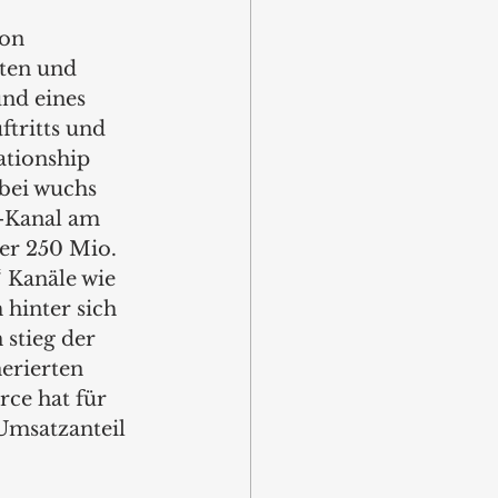
on 
ten und 
nd eines 
tritts und 
tionship 
ei wuchs 
-Kanal am 
er 250 Mio. 
‘ Kanäle wie 
hinter sich 
stieg der 
erierten 
ce hat für 
Umsatzanteil 