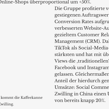
Online-Shops überproportional um +50%.  
Die Gruppe profitierte v
gestiegenen Auftragswer
Conversion Rates aufgru
verbesserten Website-Auf
gezieltem Customer Rela
Management (CRM). Dab
TikTok als Social-Media
stärksten und hat mit üb
Views die ‚traditionellen
Facebook und Instagram 
gelassen. Gleichermaßen 
Anteil der hierdurch gen
Umsätze: Social Commer
Zwilling in China einen 
y kommt die Kaffeekanne 
von bereits knapp 20%.  
willing.