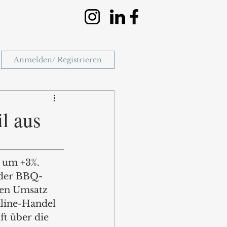
Anmelden/ Registrieren
l aus
 um +3%. 
z der BBQ-
nen Umsatz 
nline-Handel 
ft über die 