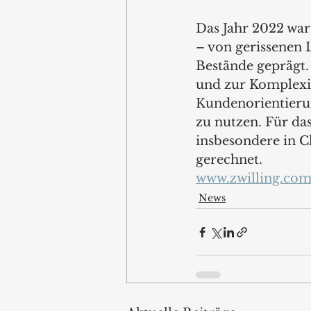
Das Jahr 2022 war
– von gerissenen 
Bestände geprägt.
und zur Komplexit
Kundenorientieru
zu nutzen. Für da
insbesondere in C
gerechnet.  
www.zwilling.co
News