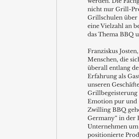
werden. Die Fachg
nicht nur Grill-P
Grillschulen übe
eine Vielzahl an 
das Thema BBQ u
Franziskus Josten
Menschen, die sic
überall entlang d
Erfahrung als Gas
unseren Geschäfte
Grillbegeisterung 
Emotion pur und 
Zwilling BBQ gehö
Germany“ in der P
Unternehmen um ü
positionierte Prod