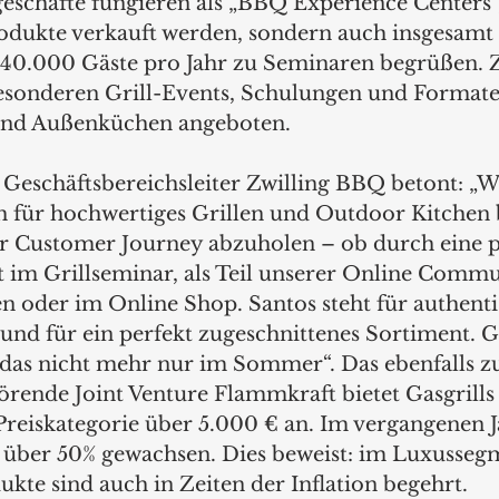
eschäfte fungieren als „BBQ Experience Centers“,
rodukte verkauft werden, sondern auch insgesamt 
r 40.000 Gäste pro Jahr zu Seminaren begrüßen.
besonderen Grill-Events, Schulungen und Format
nd Außenküchen angeboten.  
, Geschäftsbereichsleiter Zwilling BBQ betont: „W
h für hochwertiges Grillen und Outdoor Kitchen b
er Customer Journey abzuholen – ob durch eine p
t im Grillseminar, als Teil unserer Online Commun
n oder im Online Shop. Santos steht für authenti
und für ein perfekt zugeschnittenes Sortiment. Gri
das nicht mehr nur im Sommer“. Das ebenfalls z
rende Joint Venture Flammkraft bietet Gasgrills
reiskategorie über 5.000 € an. Im vergangenen Ja
ber 50% gewachsen. Dies beweist: im Luxusseg
ukte sind auch in Zeiten der Inflation begehrt.  