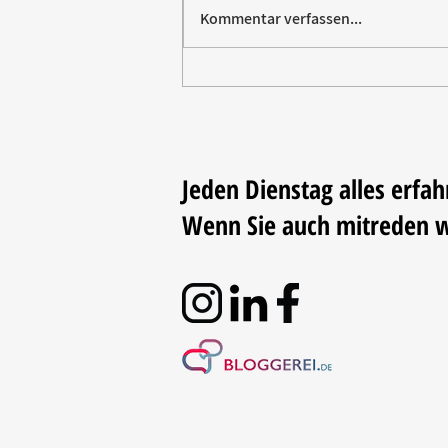
Kommentar verfassen...
Villeroy & Boch erhält SBTi-
Validierung für Net-Zero-Ziel
2050
Jeden Dienstag alles erfah
Wenn Sie auch mitreden 