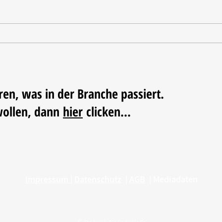
Ausgezeichnete Testergebnisse
Vom 
Triko
Fußba
ren, was in der Branche passiert.
wollen, dann
hier
clicken...
Impressum
|
Datenschutz
|
AGB
|
Mediadaten
© by
tischgespraech.de