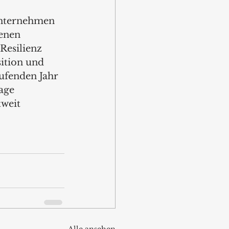
Unternehmen 
enen 
esilienz 
ition und 
ufenden Jahr 
age 
weit 