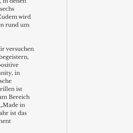
 in denen 
sechs 
 Zudem wird 
en rund um 
ir versuchen 
egeistern, 
ositive 
ity, in 
sche 
llen ist 
um Bereich 
 „Made in 
hr ist das 
ment 