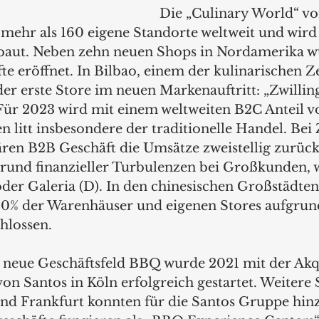
Die „Culinary World“ vo
ehr als 160 eigene Standorte weltweit und wird 
baut. Neben zehn neuen Shops in Nordamerika w
te eröffnet. In Bilbao, einem der kulinarischen Z
der erste Store im neuen Markenauftritt: „Zwilling.
Für 2023 wird mit einem weltweiten B2C Anteil v
 litt insbesondere der traditionelle Handel. Bei 
ären B2B Geschäft die Umsätze zweistellig zurück
rund finanzieller Turbulenzen bei Großkunden, 
er Galeria (D). In den chinesischen Großstädten
30% der Warenhäuser und eigenen Stores aufgrun
hlossen.  
as neue Geschäftsfeld BBQ wurde 2021 mit der Akqu
on Santos in Köln erfolgreich gestartet. Weitere 
d Frankfurt konnten für die Santos Gruppe hi