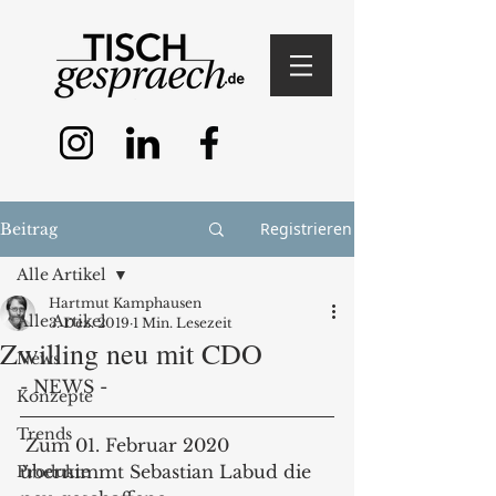
Registrieren
Beitrag
Alle Artikel
Hartmut Kamphausen
Alle Artikel
3. Dez. 2019
1 Min. Lesezeit
Zwilling neu mit CDO
News
- NEWS -
Konzepte
Trends
 Zum 01. Februar 2020 
übernimmt Sebastian Labud die 
Produkte