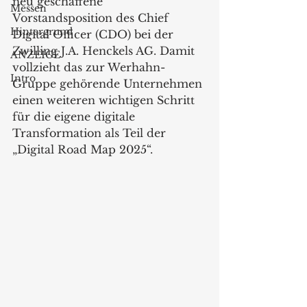
neu geschaffene 
Messen
Vorstandsposition des Chief 
Hintergrund
Digital Officer (CDO) bei der 
Zwilling J.A. Henckels AG. Damit 
ANZEIGE
vollzieht das zur Werhahn-
Intro
Gruppe gehörende Unternehmen 
einen weiteren wichtigen Schritt 
für die eigene digitale 
Transformation als Teil der 
„Digital Road Map 2025“.