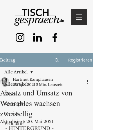
Registrieren
Beitrag
Alle Artikel
Hartmut Kamphausen
Alle Artikel
28. Apr. 2021
2 Min. Lesezeit
Absatz und Umsatz von
News
Wearables wachsen
Konzepte
zweistellig
Trends
Aktualisiert:
20. Mai 2021
Produkte
- HINTERGRUND -