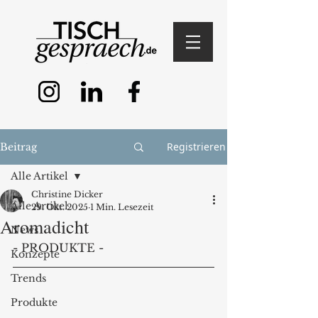
Registrieren
Beitrag
Alle Artikel
Christine Dicker
Alle Artikel
29. Okt. 2025
1 Min. Lesezeit
Aromadicht
News
- PRODUKTE -
Konzepte
Trends
Produkte