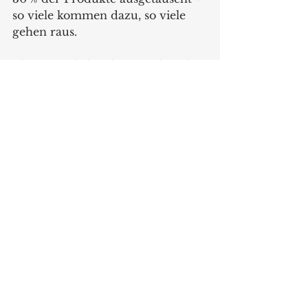
so viele kommen dazu, so viele 
gehen raus.
Aber natürlich gehört noch viel 
mehr dazu als „nur“ gutes Design. 
ASA Selection wird regelmäßig 
bei der Partnerwahl des Handels 
ausgezeichnet. Unter anderem 
wird vom Handel die Marge und 
die Lieferzuverlässigkeit gelobt. 
„Es gibt viele Dinge, die wir im 
Sinne unserer Händler nicht tun,“ 
erklärt Gameiro. „Wir bedienen 
z.B. keine Aktionen mit 
Punktesysteme für SB-Konzerne, 
obwohl dahinter sehr hohe 
Aufträge locken. Wir verzichten 
bewusst darauf, weil wir damit 