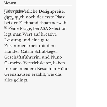
Messen
Hintergrund
Jedes Jahr etliche Designpreise, 
dazu auch noch der erste Platz 
ANZEIGE
bei der Fachhandelspartnerwahl 
Intro
– keine Frage, bei ASA Selection 
legt man Wert auf kreative 
Leistung und eine gute 
Zusammenarbeit mit dem 
Handel. Catrin Schubkegel, 
Geschäftsführerin, und Nuno 
Gameiro, Vertriebsleiter, haben 
mir bei meinem Besuch in Höhr-
Grenzhausen erzählt, wie das 
alles gelingt.