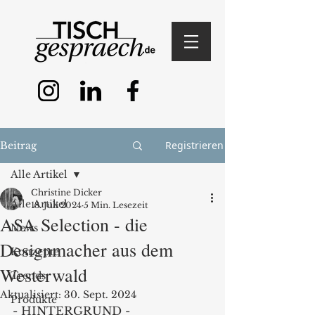
Registrieren
Beitrag
Alle Artikel
Christine Dicker
Alle Artikel
18. Juli 2024
5 Min. Lesezeit
ASA Selection - die
News
Designmacher aus dem
Konzepte
Westerwald
Trends
Aktualisiert:
30. Sept. 2024
Produkte
- HINTERGRUND -