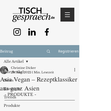
Registrieren
Beitrag
Alle Artikel
Christine Dicker
Alle Artikel
29. Aug. 2022
1 Min. Lesezeit
Asia Vegan – Rezeptklassiker
News
aus ganz Asien
Konzepte
- PRODUKTE - 
Trends
Produkte