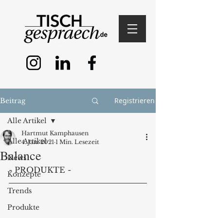
Registrieren
Beitrag
Alle Artikel
Hartmut Kamphausen
Alle Artikel
4. Jan. 2021
1 Min. Lesezeit
Balance
News
- PRODUKTE -
Konzepte
Trends
Produkte