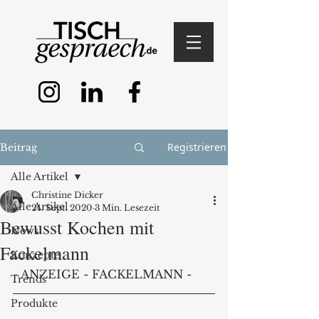
Registrieren
Beitrag
Alle Artikel
Christine Dicker
Alle Artikel
24. Sept. 2020
3 Min. Lesezeit
Bewusst Kochen mit
News
Fackelmann
Konzepte
- ANZEIGE - FACKELMANN -
Trends
Produkte