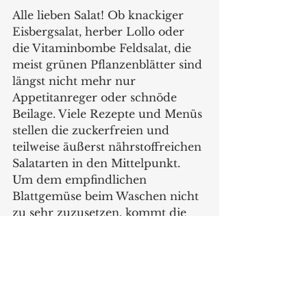
Alle lieben Salat! Ob knackiger 
Eisbergsalat, herber Lollo oder 
die Vitaminbombe Feldsalat, die 
meist grünen Pflanzenblätter sind 
längst nicht mehr nur 
Appetitanreger oder schnöde 
Beilage. Viele Rezepte und Menüs 
stellen die zuckerfreien und 
teilweise äußerst nährstoffreichen 
Salatarten in den Mittelpunkt. 
Um dem empfindlichen 
Blattgemüse beim Waschen nicht 
zu sehr zuzusetzen, kommt die 
hochwertig verarbeitete 
Salatschleuder mit integrierter 
Stopp-Taste und praktischen 
Ausgießrillen am Deckel (#27923, 
UVP 29,99 EUR) zum Einsatz. 