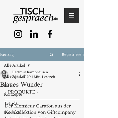
Registrieren
Beitrag
Alle Artikel
Hartmut Kamphausen
Alle Artikel
2. Juni 2020
1 Min. Lesezeit
Blaues Wunder
News
- PRODUKTE - 
Konzepte
Trends
Der Monsieur Carafon aus der 
Kernkollektion von Giftcompany 
Produkte