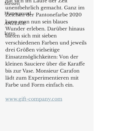
hat sich im Laufe der Zeit 
Messen
unentbehrlich gemacht. Ganz im 
Hintergrund
Zeichen der Pantonefarbe 2020 
kann man nun sein blaues 
ANZEIGE
Wunder erleben. Darüber hinaus 
Intro
bieten sich mit sieben 
verschiedenen Farben und jeweils 
drei Größen vielseitige 
Einsatzmöglichkeiten: Von der 
kleinen Sauciere über die Karaffe 
bis zur Vase. Monsieur Carafon 
lädt zum Experimentieren mit 
Farbe und Form einfach ein.
www.gift-company.com