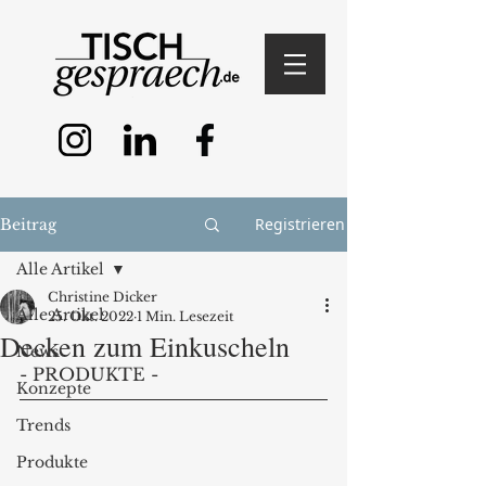
Registrieren
Beitrag
Alle Artikel
Christine Dicker
Alle Artikel
25. Okt. 2022
1 Min. Lesezeit
Decken zum Einkuscheln
News
- PRODUKTE - 
Konzepte
Trends
Produkte