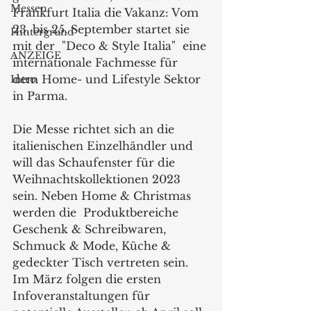
Messen
Frankfurt Italia die Vakanz: Vom 
23. bis 25. September startet sie 
Hintergrund
mit der  "Deco & Style Italia"  eine 
ANZEIGE
internationale Fachmesse für 
dem Home- und Lifestyle Sektor 
Intro
in Parma.
Die Messe richtet sich an die 
italienischen Einzelhändler und 
will das Schaufenster für die 
Weihnachtskollektionen 2023 
sein. Neben Home & Christmas 
werden die  Produktbereiche 
Geschenk & Schreibwaren, 
Schmuck & Mode, Küche & 
gedeckter Tisch vertreten sein. 
Im März folgen die ersten 
Infoveranstaltungen für 