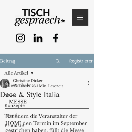
Registrieren
Beitrag
Alle Artikel
Christine Dicker
Alle Artikel
27. Feb. 2023
1 Min. Lesezeit
Deco & Style Italia
News
- MESSE - 
Konzepte
Trends
Nachdem die Veranstalter der 
HOMI den Termin im September 
Produkte
gestrichen haben, füllt die Messe 