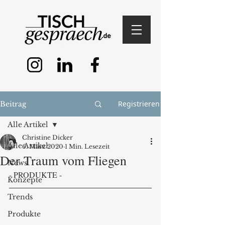
Registrieren
Beitrag
Alle Artikel
Christine Dicker
Alle Artikel
6. März 2020
1 Min. Lesezeit
Der Traum vom Fliegen
News
- PRODUKTE -
Konzepte
Trends
Produkte