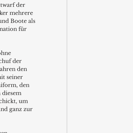
twarf der 
rker mehrere 
und Boote als 
nation für 
ohne 
chuf der 
Jahren den 
t seiner 
iform, den 
 diesem 
chickt, um 
und ganz zur 