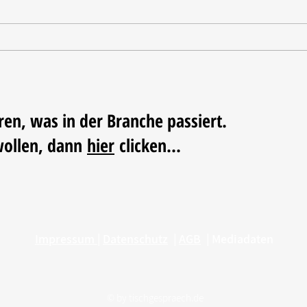
Tischdekoration mit Mehrwert:
Weihn
Stilvolle Akzente mit
LUM
LECHUZA-Pflanzgefäßen
ren, was in der Branche passiert.
wollen, dann
hier
clicken...
Impressum
|
Datenschutz
|
AGB
|
Mediadaten
© by
tischgespraech.de