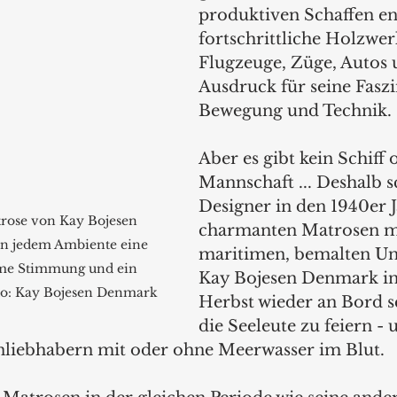
produktiven Schaffen en
fortschrittliche Holzwe
Flugzeuge, Züge, Autos 
Ausdruck für seine Faszi
Bewegung und Technik. 
Aber es gibt kein Schiff 
Mannschaft ... Deshalb s
Designer in den 1940er 
rose von Kay Bojesen 
charmanten Matrosen mi
in jedem Ambiente eine 
maritimen, bemalten Un
me Stimmung und ein 
Kay Bojesen Denmark in
to: Kay Bojesen Denmark
Herbst wieder an Bord s
die Seeleute zu feiern - 
nliebhabern mit oder ohne Meerwasser im Blut.