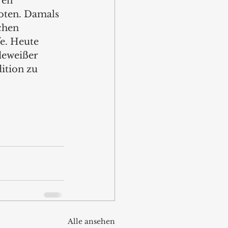
ren 
oten. Damals 
chen 
e. Heute 
deweißer 
ition zu 
Alle ansehen