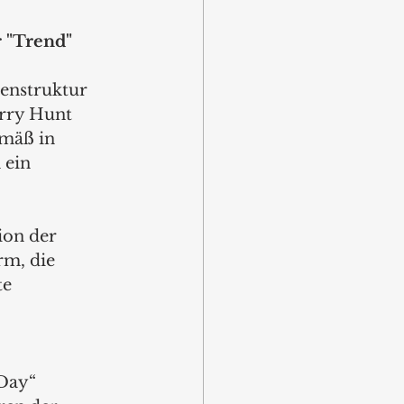
r "Trend"
enstruktur 
rry Hunt 
emäß in 
 ein 
ion der 
m, die 
e 
Day“ 