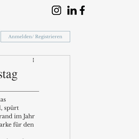
Anmelden/ Registrieren
stag
as 
 spürt 
rand im Jahr 
arke für den 