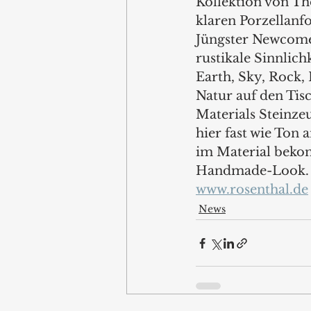
Kollektion von Th
klaren Porzellanf
Jüngster Newcomer 
rustikale Sinnlich
Earth, Sky, Rock,
Natur auf den Tisc
Materials Steinzeu
hier fast wie Ton
im Material bekom
Handmade-Look.
www.rosenthal.de
News