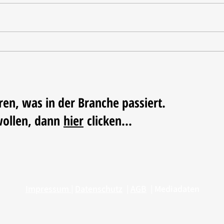
Ausgezeichnete Testergebnisse
Vom 
Triko
Fußba
ren, was in der Branche passiert.
wollen, dann
hier
clicken...
Impressum
|
Datenschutz
|
AGB
|
Mediadaten