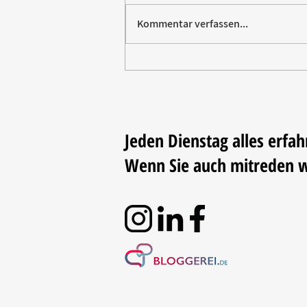
Kommentar verfassen...
Villeroy & Boch erhält SBTi-
Validierung für Net-Zero-Ziel
2050
Jeden Dienstag alles erfah
Wenn Sie auch mitreden 