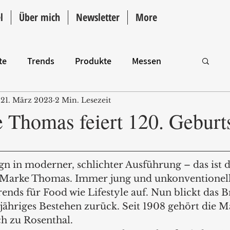
l
Über mich
Newsletter
More
te
Trends
Produkte
Messen
21. März 2023
2 Min. Lesezeit
Intro
 Thomas feiert 120. Geburt
gn in moderner, schlichter Ausführung – das ist d
 Marke Thomas. Immer jung und unkonventionell,
nds für Food wie Lifestyle auf. Nun blickt das B
jähriges Bestehen zurück. Seit 1908 gehört die M
h zu Rosenthal. 