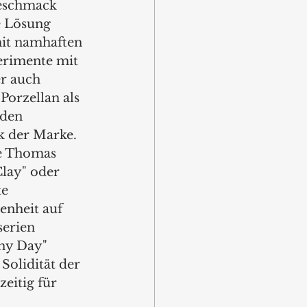
eschmack 
 Lösung 
it namhaften 
erimente mit 
r auch 
Porzellan als 
 den 
 der Marke. 
e Thomas 
Clay" oder 
e 
enheit auf 
serien 
ny Day" 
Solidität der 
eitig für 