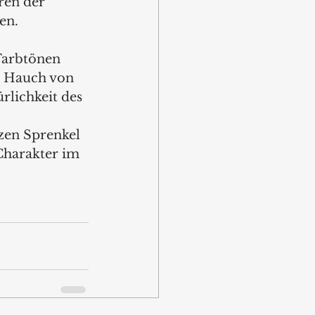
ren der 
en.
 
Farbtönen 
n Hauch von 
rlichkeit des 
zen Sprenkel 
Charakter im 