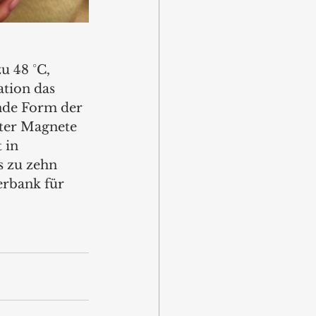
u 48 °C, 
tion das 
nde Form der 
rter Magnete 
 in 
s zu zehn 
erbank für 