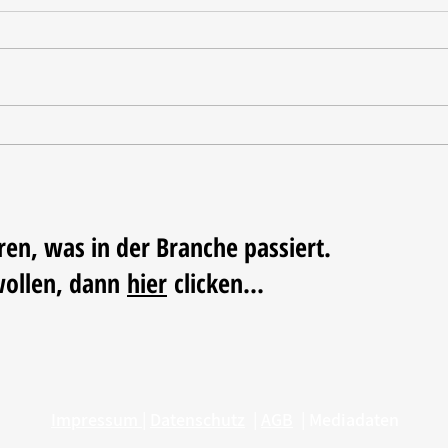
Tischdekoration mit Mehrwert:
Weihn
Stilvolle Akzente mit
LUM
LECHUZA-Pflanzgefäßen
ren, was in der Branche passiert.
wollen, dann
hier
clicken...
Impressum
|
Datenschutz
|
AGB
|
Mediadaten