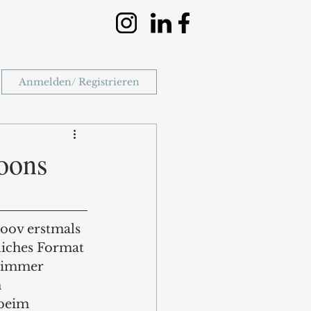
Anmelden/ Registrieren
oons
oov erstmals 
liches Format 
n immer 
 
 beim 