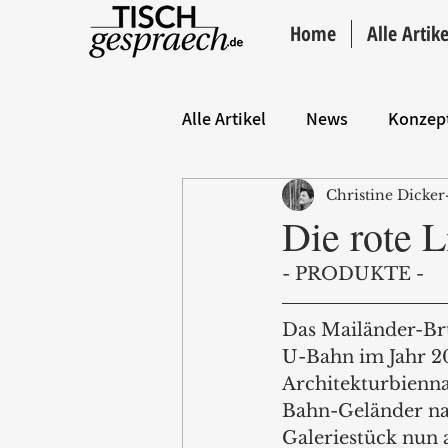
Home
Alle Artike
Alle Artikel
News
Konzep
Christine Dicker
Hintergrund
ANZEIGE
Die rote L
- PRODUKTE -
Das Mailänder-Brü
U-Bahn im Jahr 20
Architekturbienna
Bahn-Geländer nac
Galeriestück nun a