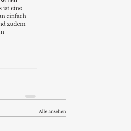
se neu 
ist eine 
an einfach 
and zudem 
on 
Alle ansehen