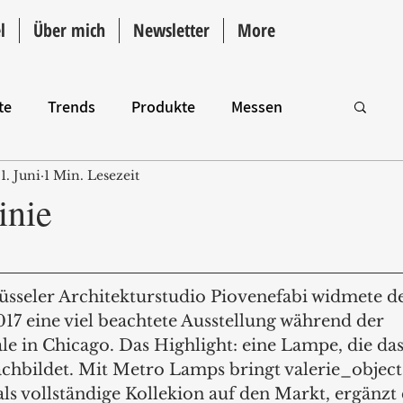
l
Über mich
Newsletter
More
te
Trends
Produkte
Messen
1. Juni
1 Min. Lesezeit
Intro
inie
sseler Architekturstudio Piovenefabi widmete d
17 eine viel beachtete Ausstellung während der  
le in Chicago. Das Highlight: eine Lampe, die da
hbildet. Mit Metro Lamps bringt valerie_objects
ls vollständige Kollekion auf den Markt, ergänzt 