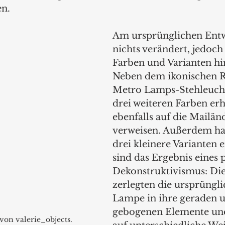
en.
Am ursprünglichen Ent
nichts verändert, jedoc
Farben und Varianten hi
Neben dem ikonischen Ro
Metro Lamps-Stehleucht
drei weiteren Farben erhä
ebenfalls auf die Mailä
verweisen. Außerdem hat
drei kleinere Varianten 
sind das Ergebnis eines p
Dekonstruktivismus: Die
zerlegten die ursprüngl
Lampe in ihre geraden 
gebogenen Elemente und 
on valerie_objects.