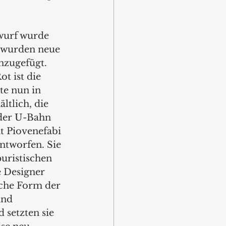
wurf wurde 
h wurden neue 
nzugefügt. 
t ist die 
e nun in 
ltlich, die 
nder U-Bahn 
 Piovenefabi 
entworfen. Sie 
uristischen  
 Designer 
iche Form der 
und 
setzten sie 