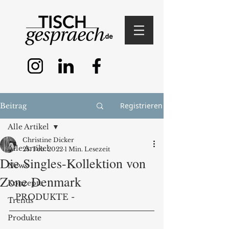
Registrieren
Beitrag
Alle Artikel
Christine Dicker
Alle Artikel
28. Feb. 2022
1 Min. Lesezeit
Die Singles-Kollektion von
News
Zone Denmark
Konzepte
- PRODUKTE - 
Trends
Produkte