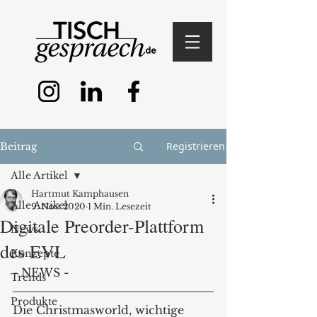
Registrieren
Beitrag
Alle Artikel
Hartmut Kamphausen
Alle Artikel
9. Nov. 2020
1 Min. Lesezeit
Digitale Preorder-Plattform
News
des EVL
Konzepte
- NEWS - 
Trends
Produkte
Die Christmasworld, wichtige 