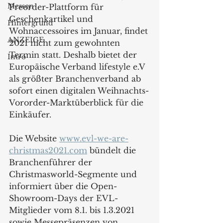
Messen
Preorder-Plattform für 
Geschenkartikel und 
Hintergrund
Wohnaccessoires im Januar, findet 
ANZEIGE
2021 nicht zum gewohnten 
Termin statt. Deshalb bietet der 
Intro
Europäische Verband lifestyle e.V 
als größter Branchenverband ab 
sofort einen digitalen Weihnachts-
Vororder-Marktüberblick für die 
Einkäufer.
Die Website 
www.evl-we-are-
christmas2021.com
 bündelt die 
Branchenführer der 
Christmasworld-Segmente und 
informiert über die Open-
Showroom-Days der EVL-
Mitglieder vom 8.1. bis 1.3.2021 
sowie Messepräsenzen von 