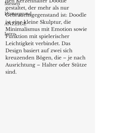
den Kerzenhalter Doodle 
Messen
gestaltet, der mehr als nur 
Hintergrund
Gebrauchsgegenstand ist: Doodle 
ist eine kleine Skulptur, die 
ANZEIGE
Minimalismus mit Emotion sowie 
Intro
Funktion mit spielerischer 
Leichtigkeit verbindet. Das 
Design basiert auf zwei sich 
kreuzenden Bögen, die – je nach 
Ausrichtung – Halter oder Stütze 
sind. 