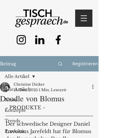
Registrieren
Beitrag
Alle Artikel
Christine Dicker
Alle Artikel
15. Dez. 2025
1 Min. Lesezeit
Doodle von Blomus
News
- PRODUKTE -
Konzepte
Trends
Der schwedische Designer Daniel 
Lavonius Jarefeldt hat für Blomus 
Produkte