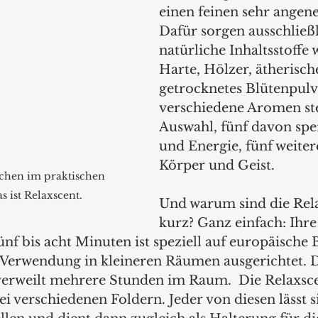
einen feinen sehr angen
Dafür sorgen ausschließl
natürliche Inhaltsstoffe 
Harte, Hölzer, ätherisch
getrocknetes Blütenpulv
verschiedene Aromen st
Auswahl, fünf davon spe
und Energie, fünf weiter
Körper und Geist. 
chen im praktischen 
as ist Relaxscent.
Und warum sind die Rela
kurz? Ganz einfach: Ihre
f bis acht Minuten ist speziell auf europäische 
 Verwendung in kleineren Räumen ausgerichtet. 
erweilt mehrere Stunden im Raum.  Die Relaxs
ei verschiedenen Foldern. Jeder von diesen lässt s