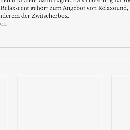
llen und dient dann zugleich als Halterung für di
 Relaxscent gehört zum Angebot von Relaxound,
anderem der Zwitscherbox.
com