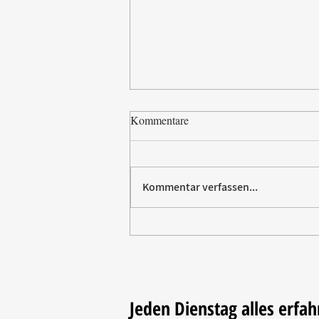
Kommentare
Kommentar verfassen...
Paw Patrol erobert die
Backstube – sichern Sie sich
jetzt Ihre Kollektion!
Jeden Dienstag alles erfah