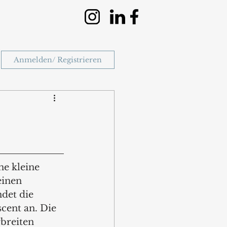
Anmelden/ Registrieren
e kleine 
einen 
det die  
cent an. Die 
breiten 