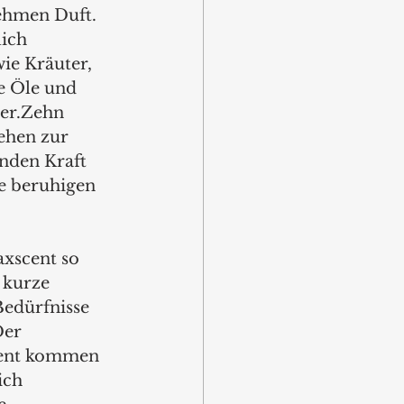
ehmen Duft. 
ich 
wie Kräuter, 
e Öle und 
er.Zehn 
ehen zur 
nden Kraft 
e beruhigen 
xscent so 
 kurze 
Bedürfnisse 
Der 
cent kommen 
ich 