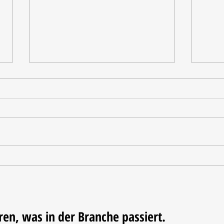
CADEAUX Leipzig zeigt
Vom 
Neuheiten für Küche und Tafel
Triko
Fußba
ren, was in der Branche passiert.