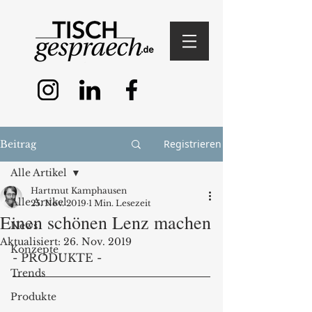
Registrieren
Beitrag
Alle Artikel
Hartmut Kamphausen
Alle Artikel
25. Nov. 2019
1 Min. Lesezeit
Einen schönen Lenz machen
News
Aktualisiert:
26. Nov. 2019
Konzepte
- PRODUKTE -
Trends
Produkte