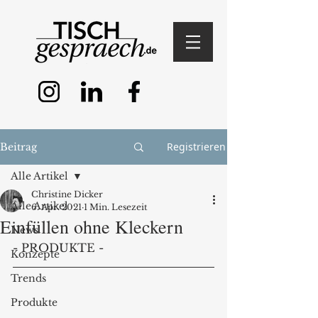
Registrieren
Beitrag
Alle Artikel
Christine Dicker
Alle Artikel
6. Apr. 2021
1 Min. Lesezeit
Einfüllen ohne Kleckern
News
- PRODUKTE - 
Konzepte
Trends
Produkte