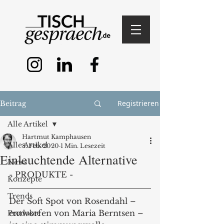
Registrieren
Beitrag
Alle Artikel
Hartmut Kamphausen
Alle Artikel
8. Feb. 2020
1 Min. Lesezeit
Einleuchtende Alternative
News
- PRODUKTE -
Konzepte
Trends
Der Soft Spot von Rosendahl – 
entworfen von Maria Berntsen – 
Produkte