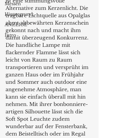
ist eine stimmungsvolle 
Messen
Alternative zum Kerzenlicht. Die 
Hintergrund
tragbare Lichtquelle aus Opalglas 
ahmt altbewährten Kerzenschein 
ANZEIGE
gekonnt nach und macht ihm 
Intro
damit überzeugend Konkurrenz. 
Die handliche Lampe mit 
flackernder Flamme lässt sich 
leicht von Raum zu Raum 
transportieren und versprüht im 
ganzen Haus oder im Frühjahr 
und Sommer auch outdoor eine 
angenehme Atmosphäre, man 
kann sie einfach überall mit hin 
nehmen. Mit ihrer bonbonniere-
artigen Silhouette lässt sich die 
Soft Spot Leuchte zudem 
wunderbar auf der Fensterbank, 
dem Beistelltisch oder im Regal 