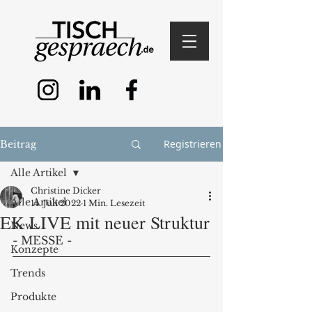
Registrieren
Beitrag
Alle Artikel
Christine Dicker
Alle Artikel
14. Juli 2022
1 Min. Lesezeit
EK LIVE mit neuer Struktur
News
- MESSE - 
Konzepte
Trends
Produkte