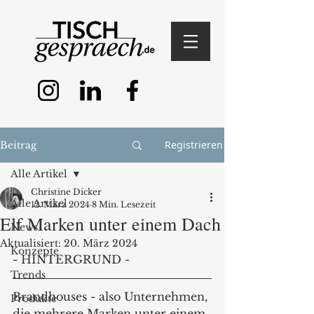
Registrieren
Beitrag
Alle Artikel
Christine Dicker
Alle Artikel
12. März 2024
8 Min. Lesezeit
Elf Marken unter einem Dach
News
Aktualisiert:
20. März 2024
Konzepte
- HINTERGRUND -
Trends
Brandhouses - also Unternehmen, 
Produkte
die mehrere Marken unter einem 