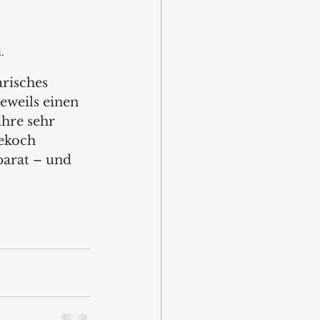
.
risches 
eweils einen 
ihre sehr 
ekoch 
parat – und 