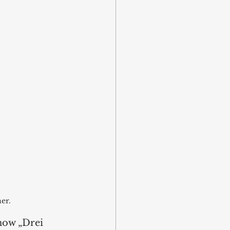
er.
how „Drei 