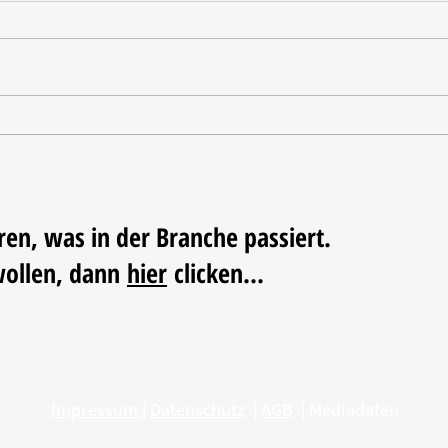
Oxo u
Haeser wird Geschäftsführer
beim BHB
ren, was in der Branche passiert.
wollen, dann
hier
clicken...
Impressum
|
Datenschutz
|
AGB
|
Mediadaten