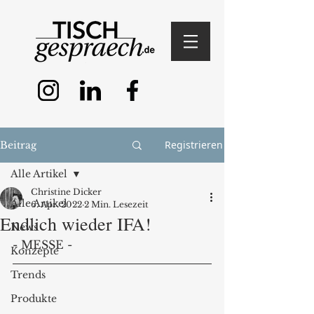
Registrieren
Beitrag
Alle Artikel
Christine Dicker
Alle Artikel
6. Apr. 2022
2 Min. Lesezeit
Endlich wieder IFA!
News
- MESSE - 
Konzepte
Trends
Produkte