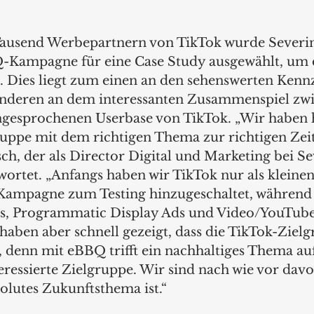
ausend Werbepartnern von TikTok wurde Severin
-Kampagne für eine Case Study ausgewählt, um d
n. Dies liegt zum einen an den sehenswerten Kenn
deren an dem interessanten Zusammenspiel zw
gesprochenen Userbase von TikTok. „Wir haben h
ruppe mit dem richtigen Thema zur richtigen Zeit 
ch, der als Director Digital und Marketing bei Se
rtet. „Anfangs haben wir TikTok nur als kleinen
Kampagne zum Testing hinzugeschaltet, während 
ds, Programmatic Display Ads und Video/YouTube 
haben aber schnell gezeigt, dass die TikTok-Zielg
 denn mit eBBQ trifft ein nachhaltiges Thema auf
eressierte Zielgruppe. Wir sind nach wie vor dav
olutes Zukunftsthema ist.“