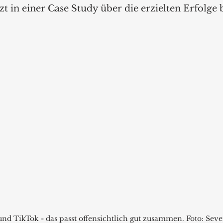
tzt in einer Case Study über die erzielten Erfolge 
und TikTok - das passt offensichtlich gut zusammen. Foto: Seve