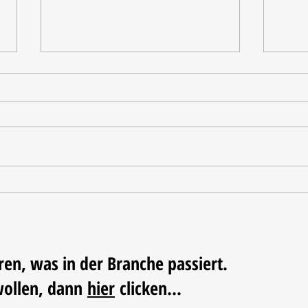
Ausgezeichnete Testergebnisse
Vom 
Triko
Fußba
ren, was in der Branche passiert.
wollen, dann
hier
clicken...