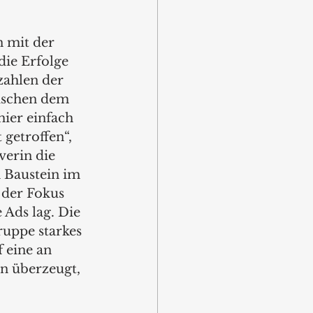
 mit der 
ie Erfolge 
zahlen der 
ischen dem 
ier einfach 
getroffen“, 
verin die 
 Baustein im 
der Fokus 
Ads lag. Die 
ruppe starkes 
 eine an 
on überzeugt, 