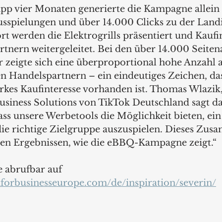
pp vier Monaten generierte die Kampagne allein 
sspielungen und über 14.000 Clicks zu der Land
 werden die Elektrogrills präsentiert und Kaufin
rtnern weitergeleitet. Bei den über 14.000 Seiten
 zeigte sich eine überproportional hohe Anzahl 
en Handelspartnern – ein eindeutiges Zeichen, das
arkes Kaufinteresse vorhanden ist. Thomas Wlazi
usiness Solutions von TikTok Deutschland sagt da
ass unsere Werbetools die Möglichkeit bieten, ein
e richtige Zielgruppe auszuspielen. Dieses Zus
gen Ergebnissen, wie die eBBQ-Kampagne zeigt.“
e abrufbar auf 
kforbusinesseurope.com/de/inspiration/severin/