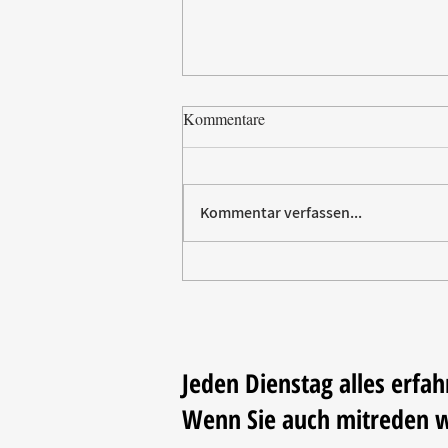
Kommentare
Kommentar verfassen...
Villeroy & Boch erhält SBTi-
Validierung für Net-Zero-Ziel
2050
Jeden Dienstag alles erfah
Wenn Sie auch mitreden 