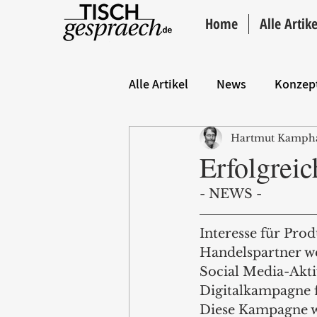
Home
Alle Artike
Alle Artikel
News
Konzep
Hartmut Kamph
Hintergrund
ANZEIGE
Erfolgrei
- NEWS -
Interesse für Pro
Handelspartner we
Social Media-Aktiv
Digitalkampagne f
Diese Kampagne w