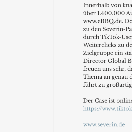
Innerhalb von kna
über 1.400.000 Au
www.eBBQ.de. Dort
zu den Severin-Pa
durch TikTok-User
Weiterclicks zu d
Zielgruppe ein st
Director Global B
freuen uns sehr, d
Thema an genau di
führt zu großarti
Der Case ist onlin
https://www.tikto
www.severin.de