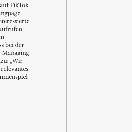
auf TikTok 
ingpage 
teressierte 
aufrufen 
an 
s bei der 
k, Managing 
zu: „Wir 
 relevantes 
ammenspiel 