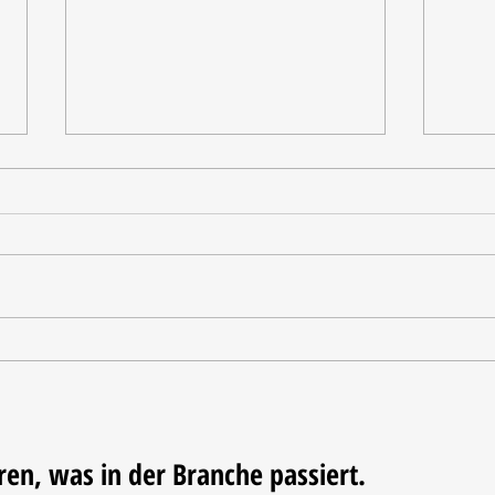
Tischdekoration mit Mehrwert:
Weihn
Stilvolle Akzente mit
LUM
LECHUZA-Pflanzgefäßen
ren, was in der Branche passiert.