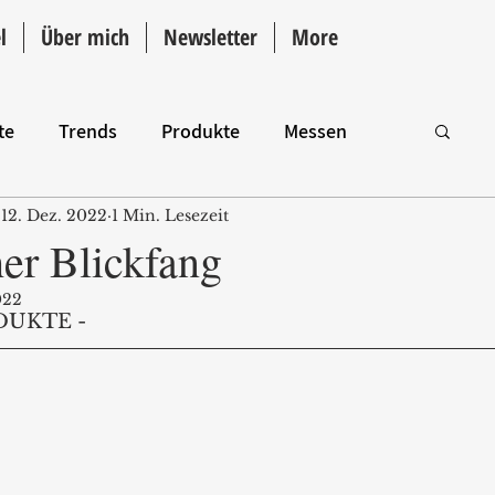
l
Über mich
Newsletter
More
te
Trends
Produkte
Messen
12. Dez. 2022
1 Min. Lesezeit
Intro
her Blickfang
022
DUKTE - 