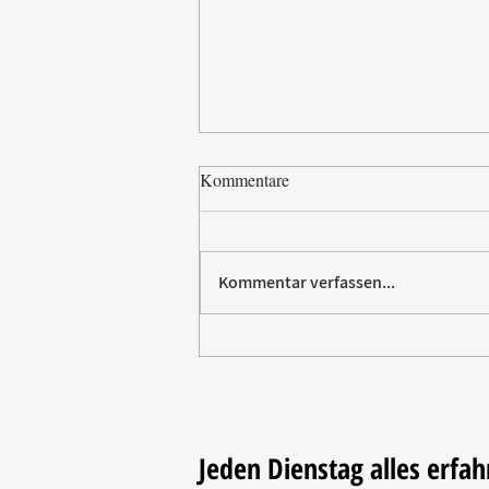
Kommentare
Kommentar verfassen...
Paw Patrol erobert die
Backstube – sichern Sie sich
jetzt Ihre Kollektion!
Jeden Dienstag alles erfah