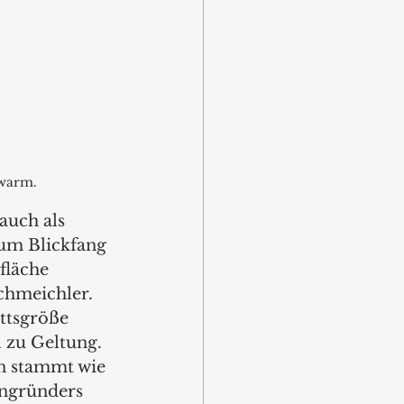
hwarm.
uch als 
zum Blickfang 
fläche 
hmeichler. 
ttsgröße 
 zu Geltung. 
n stammt wie 
engründers 