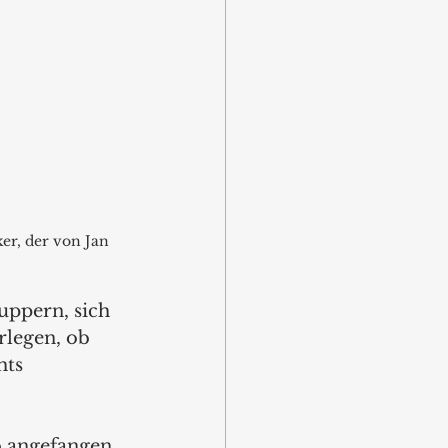
er, der von Jan 
uppern, sich 
rlegen, ob 
hts 
 angefangen, 