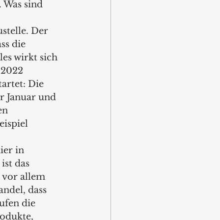
. Was sind 
stelle. Der 
ss die 
s wirkt sich 
 2022 
artet: Die 
r Januar und 
en 
ispiel 
ier in 
ist das 
 vor allem 
ndel, dass 
ufen die 
odukte, 