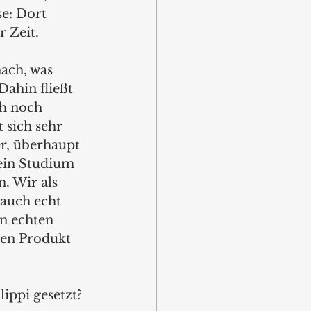
e: Dort 
 Zeit.
ach, was 
ahin fließt 
ch noch 
 sich sehr 
r, überhaupt 
 ein Studium 
. Wir als 
auch echt 
n echten 
en Produkt 
ippi gesetzt? 