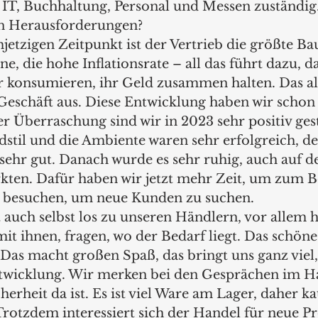
, IT, Buchhaltung, Personal und Messen zuständig
en Herausforderungen?
etzigen Zeitpunkt ist der Vertrieb die größte Bau
e, die hohe Inflationsrate – all das führt dazu, da
konsumieren, ihr Geld zusammen halten. Das alle
 Geschäft aus. Diese Entwicklung haben wir schon
r Überraschung sind wir in 2023 sehr positiv gest
dstil und die Ambiente waren sehr erfolgreich, de
sehr gut. Danach wurde es sehr ruhig, auch auf d
ten. Dafür haben wir jetzt mehr Zeit, um zum Be
 besuchen, um neue Kunden zu suchen. 
t auch selbst los zu unseren Händlern, vor allem h
 ihnen, fragen, wo der Bedarf liegt. Das schöne 
 Das macht großen Spaß, das bringt uns ganz viel,
twicklung. Wir merken bei den Gesprächen im Ha
herheit da ist. Es ist viel Ware am Lager, daher ka
rotzdem interessiert sich der Handel für neue Pr