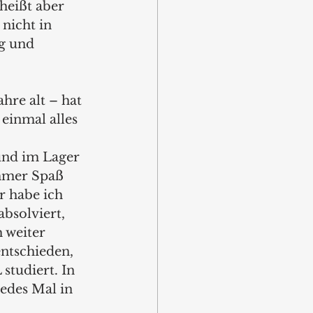
heißt aber 
nicht in 
g und 
hre alt – hat 
einmal alles 
und im Lager 
immer Spaß 
r habe ich 
solviert, 
 weiter 
entschieden, 
tudiert. In 
edes Mal in 