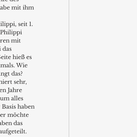
habe mit ihm 
lippi, seit 1. 
Philippi 
ren mit 
 das 
ite hieß es 
mals. Wie 
ngt das?
iert sehr, 
en Jahre 
um alles 
 Basis haben 
wer möchte 
ben das 
fgeteilt. 