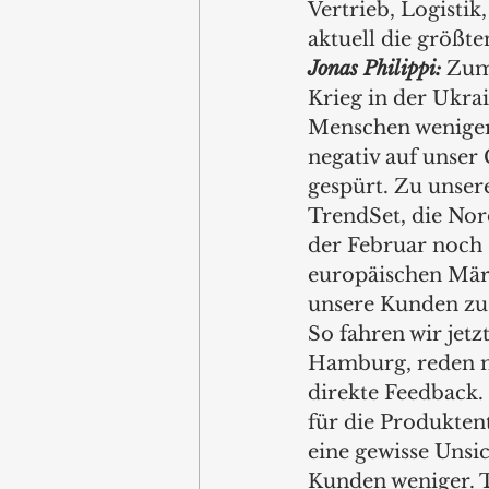
Vertrieb, Logistik
aktuell die größt
Jonas Philippi: 
Zumj
Krieg in der Ukrain
Menschen weniger 
negativ auf unser
gespürt. Zu unsere
TrendSet, die Nor
der Februar noch 
europäischen Märk
unsere Kunden zu
So fahren wir jetz
Hamburg, reden mit
direkte Feedback.
für die Produkten
eine gewisse Unsic
Kunden weniger. T