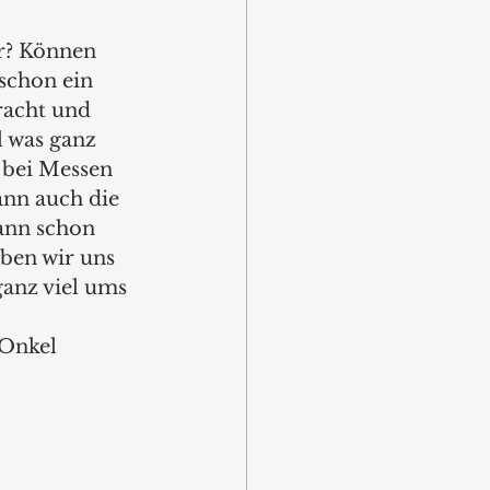
r? Können 
schon ein 
racht und 
 was ganz 
 bei Messen 
ann auch die 
ann schon 
ben wir uns 
ganz viel ums 
Onkel 