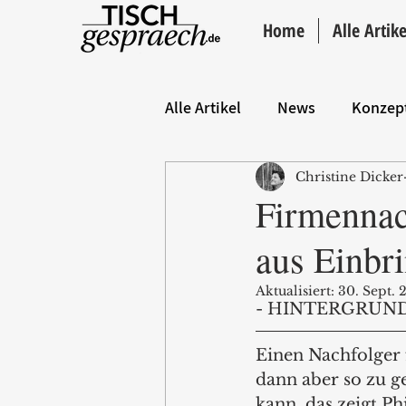
Home
Alle Artike
Alle Artikel
News
Konzep
Christine Dicker
Hintergrund
ANZEIGE
Firmennac
aus Einbr
Aktualisiert:
30. Sept. 
- HINTERGRUND
Einen Nachfolger 
dann aber so zu ge
kann, das zeigt Phi