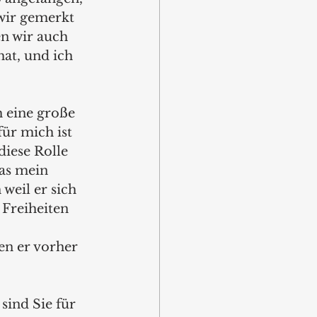
 wir gemerkt 
n wir auch 
hat, und ich 
 eine große 
ür mich ist 
iese Rolle 
as mein 
weil er sich 
Freiheiten 
n er vorher 
sind Sie für 