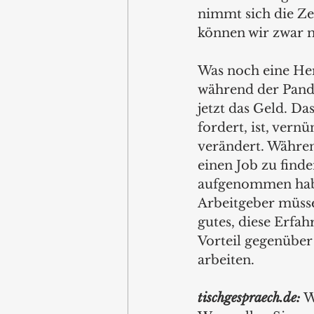
nimmt sich die Zei
können wir zwar m
Was noch eine Her
während der Pande
jetzt das Geld. Da
fordert, ist, vern
verändert. Währen
einen Job zu finde
aufgenommen haben
Arbeitgeber müsse
gutes, diese Erfa
Vorteil gegenübe
arbeiten.
tischgespraech.de: 
W